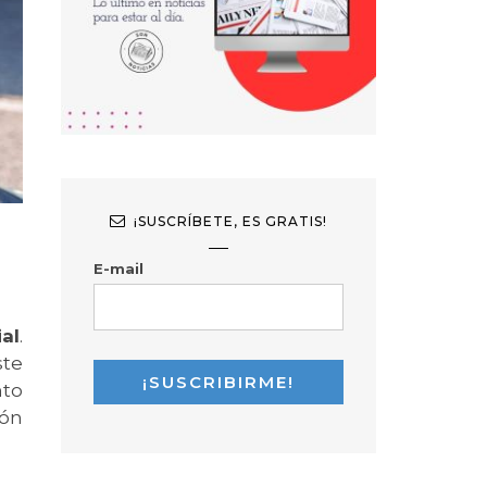
¡SUSCRÍBETE, ES GRATIS!
E-mail
al
.
ste
nto
ión