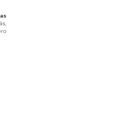
as
ás,
ero