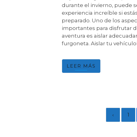
durante el invierno, puede s
experiencia increíble si está
preparado. Uno de los aspe
importantes para disfrutar d
aventura es aislar adecuad
furgoneta. Aislar tu vehícul
LEER MÁS
‹
1