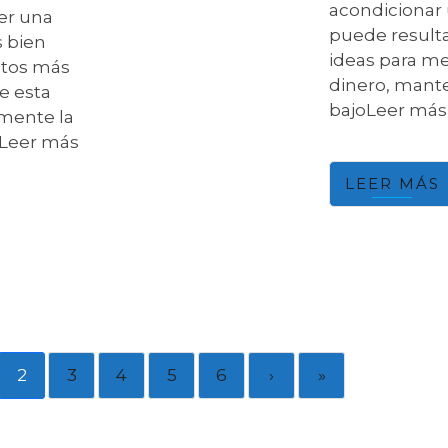
acondicionar 
er una
puede resulta
s bien
ideas para m
ctos más
dinero, mant
e esta
bajoLeer más
amente la
oLeer más
LEER MÁS
2
3
4
5
6
›
»