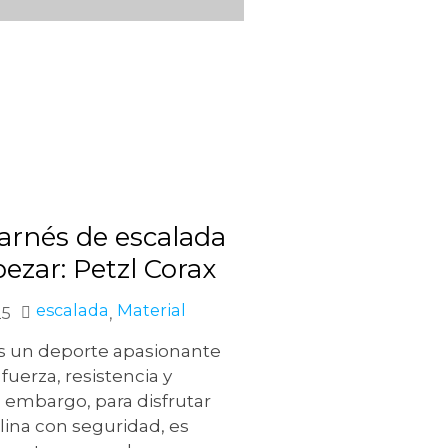
 arnés de escalada
ezar: Petzl Corax
escalada
Material
,
25
es un deporte apasionante
uerza, resistencia y
n embargo, para disfrutar
plina con seguridad, es