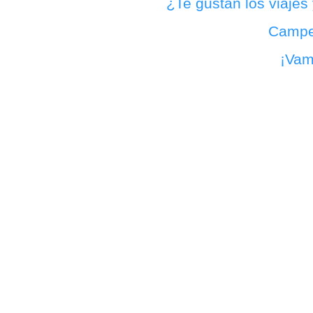
¿Te gustan los viajes
Campe
¡Vam
Consejos
Camp
Viajeros