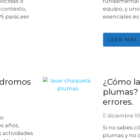
nocidas o
fundamental 
e contexto,
equipo, y uno
S paraLeer
esenciales es
LEER MÁS
ódromos
¿Cómo la
plumas?
errores.
diciembre 10
do
s años,
Si no sabes c
s actividades
plumas y no 