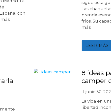
 Madrid. La
sigue esta gu
de
Las chaqueta
España, con
prenda esenc
r más
fríos. Su cap
más
LEER MÁS
8 ideas p
arla
camper c
junio 30, 20
La vida en u
libertad inco
almente