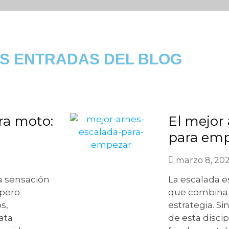
AS ENTRADAS DEL BLOG
ra moto:
El mejor
para emp
marzo 8, 20
a sensación
La escalada 
 pero
que combina f
s,
estrategia. Si
ata
de esta disci