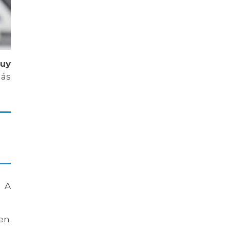
muy
más
. A
 en