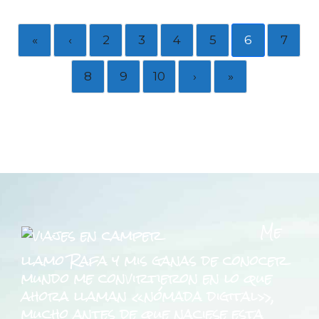
«
‹
2
3
4
5
6
7
8
9
10
›
»
Me
llamo Rafa y mis ganas de conocer
mundo me convirtieron en lo que
ahora llaman «nómada digital»,
mucho antes de que naciese esta