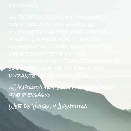
definición.
Ya de adolescente me imaginaba
cómo sería vivir y viajar en
furgoneta camper por todo el
mundo.
La montaña, el mundo
camper y los viajes han formado
siempre parte de mi vida,
rápidamente se transformaron en
el oxígeno que me ha impulsado
durante todos estos años.
«Disfruta hoy es más tarde de lo
que piensas»
Web de Viajes y Aventura